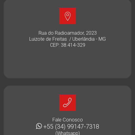
Rua do Radioamador, 2023
Luizote de Freitas / Uberlândia - MG
CEP: 38.414-329
Fale Conosco
18
+55 (34) 3083-6300
(Padrão)