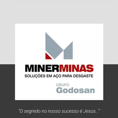
“O segredo no nosso sucesso é Jesus...”