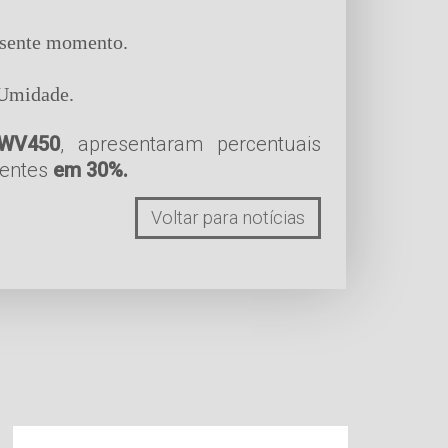
esente momento.
 Umidade.
WV450
, apresentaram percentuais
rentes
em 30%.
Voltar para notícias