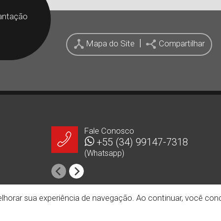
antação
|
Mapa do Site
Compartilhar
Fale Conosco
+55 (34) 99147-7318
+55 
(Whatsapp)
(Padrã
 melhorar sua experiência de navegação. Ao continuar, você c
Redes Sociais
os direitos reservados.