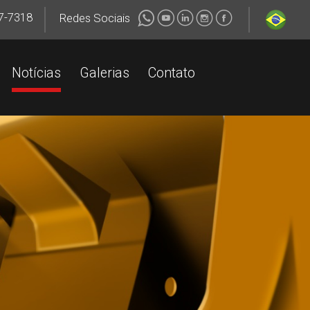
7-7318
+55 (34) 99147-7318
+55 (34) 99147-7318
Redes Sociais
Notícias
Galerias
Contato